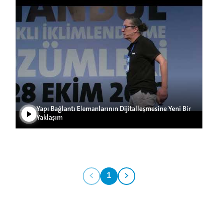
Videoyu Oynat
Yapı Bağlantı Elemanlarının Dijitalleşmesine Yeni Bir
Yaklaşım
<
1
>