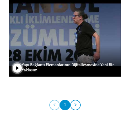
Play Video
Yapı Bağlantı Elemanlarının Dijitalleşmesine Yeni Bir
Yaklaşım
<
1
>