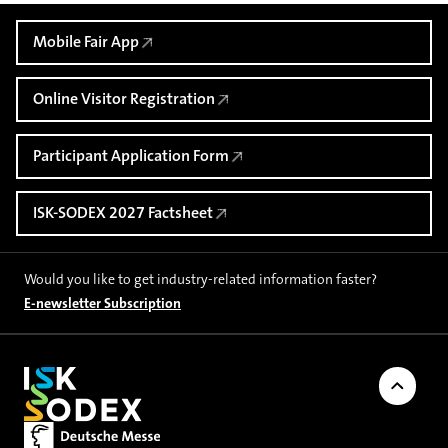
Mobile Fair App
Online Visitor Registration
Participant Application Form
ISK-SODEX 2027 Factsheet
Would you like to get industry-related information faster?
E-newsletter Subscription
Back to