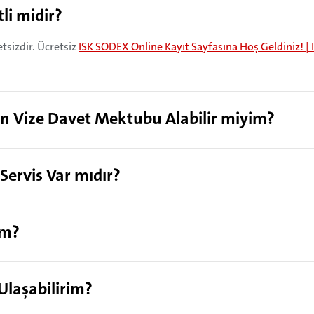
li midir?
tsizdir. Ücretsiz
ISK SODEX Online Kayıt Sayfasına Hoş Geldiniz! 
in Vize Davet Mektubu Alabilir miyim?
 Servis Var mıdır?
im?
 Ulaşabilirim?