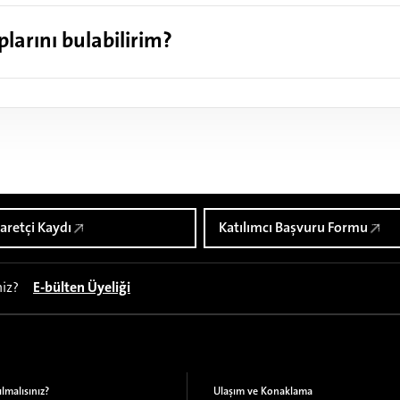
larını bulabilirim?
aretçi Kaydı
Katılımcı Başvuru Formu
niz?
E-bülten Üyeliği
lmalısınız?
Ulaşım ve Konaklama