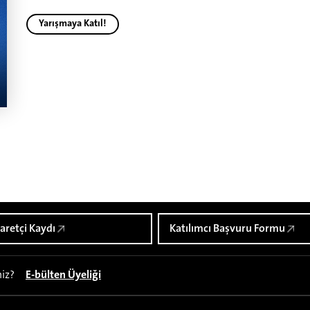
Yarışmaya Katıl!
aretçi Kaydı
Katılımcı Başvuru Formu
niz?
E-bülten Üyeliği