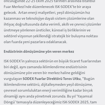
öncülüğünde 22-25 Ekim 2025 tarihleri arasında İstanbul
Fuar Merkezi’nde düzenlenecek ISK-SODEX’te bir araya
gelecek. Artan enerji maliyetleri, yeşil dönüşümün hız
kazanması ve teknolojiye dayalı sistem çözümlerine olan
ihtiyaç doğrultusunda daha verimli, akıllı ve çevreci çözümler
üretmeye yönlenen üreticiler, küresel iş birliklerinin ve
sektörel vizyonun şekillendiği stratejik bir buluşma noktası
olan fuarda yeni pazarlara odaklanacak.
Endüstrinin dönüşümüne yön veren merkez
ISK-SODEX’in yalnızca sektörün en büyük ticaret fuarlarından
biri değil, aynı zamanda iklimlendirme endüstrisinin
dönüşümüne yön veren bir merkez haline geldiğini
vurgulayan
SODEX Fuarlar Direktörü Toros Utku
, “Bugün
iklimlendirme sektörü, dijitalleşmeden yeşil dönüşüme,
çevresel sorumluluktan enerji verimliliğine kadar birçok
dinamiği aynı anda yönetmek zorunda. Bu yıl ‘Yaşamsal
Döngü’ temasıyla düzenleyeceğimiz ISK-SODEX 2025, tam