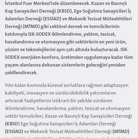
İstanbul Fuar Merkezi’nde düzenlenecek. Kazan ve Basınçlı
Kap Sanayicileri Derneği (KBSD), Ege Soğutma Sanayicileri İş
Adamları Derneği (ESSİAD) ve Mekanik Tesisat Müteahhitleri
Derneği (MTMD) gibi sektörel dernek ve temsilcilerinin
katılımıyla ISK-SODEX iklimlendirme, yalıtım, tesisat,
havalandırma ve otomasyon gibi sektörlerin en yeni ürün,
çözüm ve teknolojilerini aynı çatı altında buluşturacak. ISK-
SODEX enerjiden konfora, üretimden uygulamaya kadar tüm
yaşam alanlarına dokunan sistemlerin geleceğini yeniden
şekillendirecek.
Yılın kalan kısmında küresel zorluklara rağmen adaptasyon
kabiliyeti, inovasyon ve sürdürülebilirlik yatırımlarını
artırarak faaliyetlerini istikrarlı bir şekilde sürdüren
iklimlendirme, havalandırma, yalıtım, tesisat ve otomasyon
sektör temsilcileri, Kazan ve Basınçlı Kap Sanayicileri Derneği
(KBSD
) Ege Soğutma Sanayicileri İş Adamları Derneği
(ESSİAD)
ve Mekanik Tesisat Müteahhitleri Derneği
(MTMD)