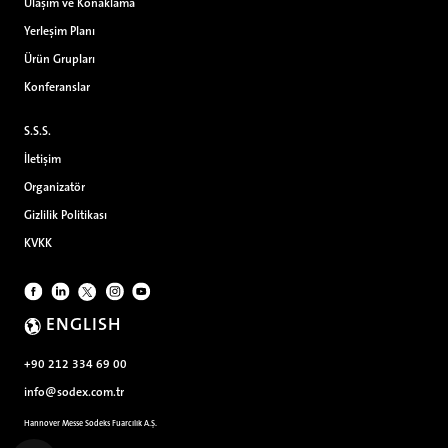
Ulaşım ve Konaklama
Yerleşim Planı
Ürün Grupları
Konferanslar
S.S.S.
İletişim
Organizatör
Gizlilik Politikası
KVKK
ENGLISH
+90 212 334 69 00
info@sodex.com.tr
Hannover Messe Sodeks Fuarcılık A.Ş.