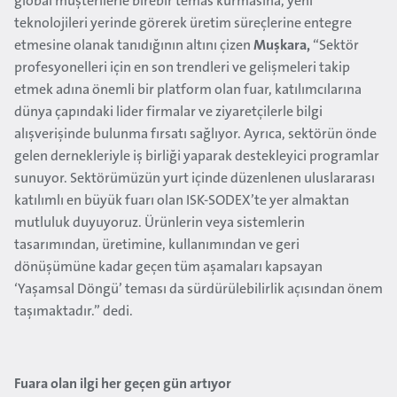
global müşterilerle birebir temas kurmasına, yeni
teknolojileri yerinde görerek üretim süreçlerine entegre
etmesine olanak tanıdığının altını çizen
Muşkara,
“Sektör
profesyonelleri için en son trendleri ve gelişmeleri takip
etmek adına önemli bir platform olan fuar, katılımcılarına
dünya çapındaki lider firmalar ve ziyaretçilerle bilgi
alışverişinde bulunma fırsatı sağlıyor. Ayrıca, sektörün önde
gelen dernekleriyle iş birliği yaparak destekleyici programlar
sunuyor. Sektörümüzün yurt içinde düzenlenen uluslararası
katılımlı en büyük fuarı olan ISK-SODEX’te yer almaktan
mutluluk duyuyoruz. Ürünlerin veya sistemlerin
tasarımından, üretimine, kullanımından
ve
geri
dönüşümüne kadar geçen tüm aşamaları kapsayan
‘Yaşamsal Döngü’ teması da sürdürülebilirlik açısından önem
taşımaktadır.” dedi.
Fuara olan ilgi her geçen gün artıyor