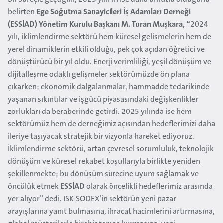
bir süreçle geçtiğini, 2025 yılının ise daha umutlu olduğunu
belirten
Ege Soğutma Sanayicileri İş Adamları Derneği
(ESSİAD) Yönetim Kurulu Başkanı M. Turan Muşkara
, “
2024
yılı, iklimlendirme sektörü hem küresel gelişmelerin hem de
yerel dinamiklerin etkili olduğu, pek çok açıdan öğretici ve
dönüştürücü bir yıl oldu. Enerji verimliliği, yeşil dönüşüm ve
dijitalleşme odaklı gelişmeler sektörümüzde ön plana
çıkarken; ekonomik dalgalanmalar, hammadde tedarikinde
yaşanan sıkıntılar ve işgücü piyasasındaki değişkenlikler
zorlukları da beraberinde getirdi. 2025 yılında ise hem
sektörümüz hem de derneğimiz açısından hedeflerimizi daha
ileriye taşıyacak stratejik bir vizyonla hareket ediyoruz.
İklimlendirme sektörü, artan çevresel sorumluluk, teknolojik
dönüşüm ve küresel rekabet koşullarıyla birlikte yeniden
şekillenmekte; bu dönüşüm sürecine uyum sağlamak ve
öncülük etmek
ESSİAD
olarak öncelikli hedeflerimiz arasında
yer alıyor” dedi. ISK-SODEX’in sektörün yeni pazar
arayışlarına yanıt bulmasına, ihracat hacimlerini artırmasına,