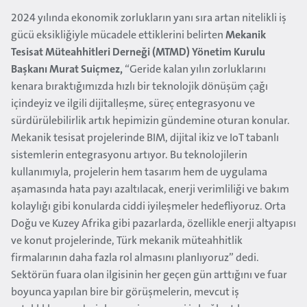
2024 yılında ekonomik zorlukların yanı sıra artan nitelikli iş
gücü eksikliğiyle mücadele ettiklerini belirten
Mekanik
Tesisat Müteahhitleri Derneği (MTMD) Yönetim Kurulu
Başkanı Murat Suiçmez
,
“Geride kalan yılın zorluklarını
kenara bıraktığımızda hızlı bir teknolojik dönüşüm çağı
içindeyiz ve ilgili dijitalleşme, süreç entegrasyonu ve
sürdürülebilirlik artık hepimizin gündemine oturan konular.
Mekanik tesisat projelerinde BIM, dijital ikiz ve IoT tabanlı
sistemlerin entegrasyonu artıyor. Bu teknolojilerin
kullanımıyla, projelerin hem tasarım hem de uygulama
aşamasında hata payı azaltılacak, enerji verimliliği ve bakım
kolaylığı gibi konularda ciddi iyileşmeler hedefliyoruz. Orta
Doğu ve Kuzey Afrika gibi pazarlarda, özellikle enerji altyapısı
ve konut projelerinde, Türk mekanik müteahhitlik
firmalarının daha fazla rol almasını planlıyoruz” dedi.
Sektörün fuara olan ilgisinin her geçen gün arttığını ve fuar
boyunca yapılan bire bir görüşmelerin, mevcut iş