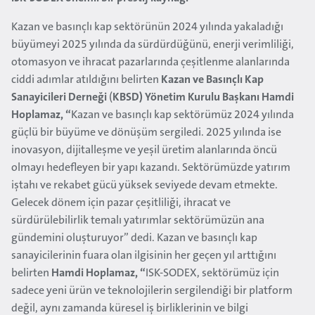
Kazan ve basınçlı kap sektörünün 2024 yılında yakaladığı
büyümeyi 2025 yılında da sürdürdüğünü, enerji verimliliği,
otomasyon ve ihracat pazarlarında çeşitlenme alanlarında
ciddi adımlar atıldığını belirten
Kazan ve Basınçlı Kap
Sanayicileri Derneği
(
KBSD) Yönetim Kurulu Başkanı Hamdi
Hoplamaz
, “
Kazan ve basınçlı kap sektörümüz 2024 yılında
güçlü bir büyüme ve dönüşüm sergiledi. 2025 yılında ise
inovasyon, dijitalleşme ve yeşil üretim alanlarında öncü
olmayı hedefleyen bir yapı kazandı. Sektörümüzde yatırım
iştahı ve rekabet gücü yüksek seviyede devam etmekte.
Gelecek dönem için pazar çeşitliliği, ihracat ve
sürdürülebilirlik temalı yatırımlar sektörümüzün ana
gündemini oluşturuyor” dedi. Kazan ve basınçlı kap
sanayicilerinin fuara olan ilgisinin her geçen yıl arttığını
belirten
Hamdi
Hoplamaz, “
ISK-SODEX, sektörümüz için
sadece yeni ürün ve teknolojilerin sergilendiği bir platform
değil, aynı zamanda küresel iş birliklerinin ve bilgi