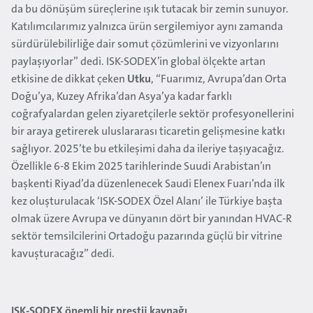
da bu dönüşüm süreçlerine ışık tutacak bir zemin sunuyor.
Katılımcılarımız yalnızca ürün sergilemiyor aynı zamanda
sürdürülebilirliğe dair somut çözümlerini ve vizyonlarını
paylaşıyorlar” dedi. ISK-SODEX’in global ölçekte artan
etkisine de dikkat çeken
Utku
, “Fuarımız, Avrupa’dan Orta
Doğu’ya, Kuzey Afrika’dan Asya’ya kadar farklı
coğrafyalardan gelen ziyaretçilerle sektör profesyonellerini
bir araya getirerek uluslararası ticaretin gelişmesine katkı
sağlıyor. 2025’te bu etkileşimi daha da ileriye taşıyacağız.
Özellikle 6-8 Ekim 2025 tarihlerinde Suudi Arabistan’ın
başkenti Riyad’da düzenlenecek Saudi Elenex Fuarı’nda ilk
kez oluşturulacak ‘ISK-SODEX Özel Alanı’ ile Türkiye başta
olmak üzere Avrupa ve dünyanın dört bir yanından HVAC-R
sektör temsilcilerini Ortadoğu pazarında güçlü bir vitrine
kavuşturacağız” dedi.
ISK-SODEX önemli bir prestij kaynağı